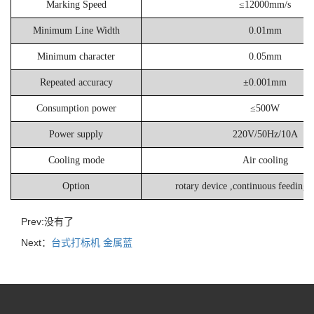
Marking Speed
≤12000mm/s
Minimum Line Width
0.01mm
Minimum character
0.05mm
Repeated accuracy
±0.001mm
Consumption power
≤500W
Power supply
220V/50Hz/10A
Cooling mode
Air cooling
Option
rotary device ,continuous feeding
Prev:没有了
Next：
台式打标机 金属蓝