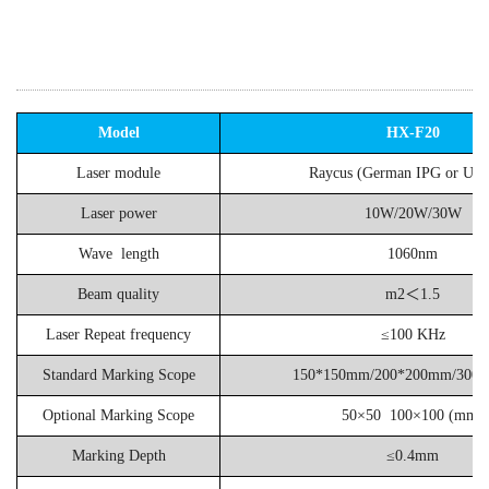
Model
HX-F20
Laser module
Raycus
(German IPG or UK 
Laser power
10W/20W
/
30W
Wave leng
t
h
1060nm
Beam quality
m2＜1.5
Laser Repeat frequency
≤100 KHz
Standard Marking Scope
1
5
0*1
5
0mm/200*200mm/300
Optional Marking Scope
50×50 100×100
(mm)
Marking Depth
≤
0.4
mm