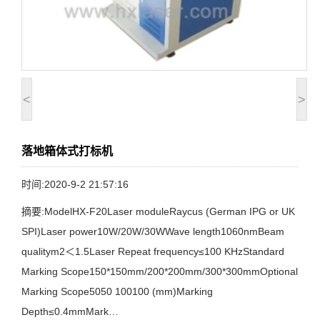
<
>
落地箱体式打标机
时间:2020-9-2 21:57:16
摘要:ModelHX-F20Laser moduleRaycus (German IPG or UK
SPI)Laser power10W/20W/30WWave length1060nmBeam
qualitym2＜1.5Laser Repeat frequency≤100 KHzStandard
Marking Scope150*150mm/200*200mm/300*300mmOptional
Marking Scope5050 100100 (mm)Marking
Depth≤0.4mmMark…